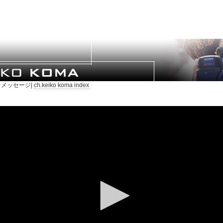
メッセージ|
ch.keiko koma index