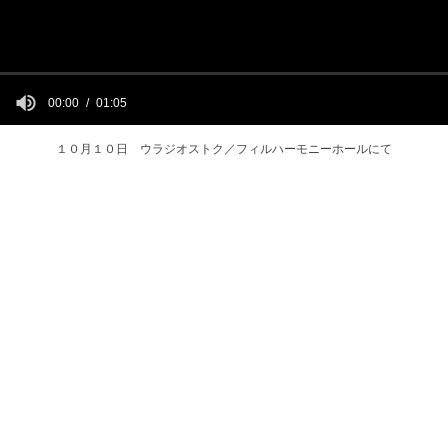
00:00
01:05
１０月１０日 ウラジオストク／フィルハーモニーホールにて