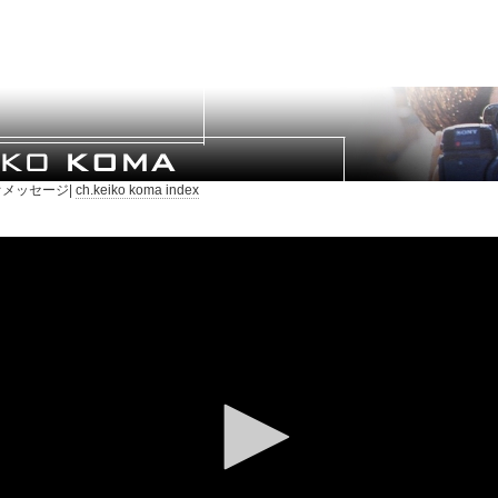
メッセージ|
ch.keiko koma index