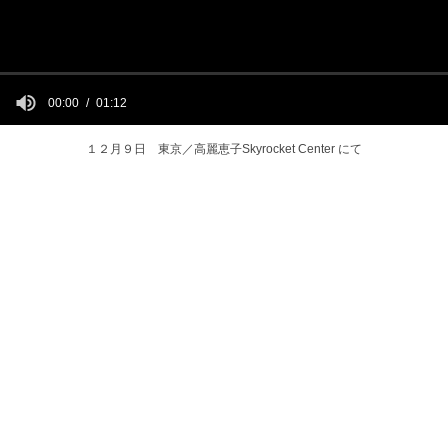
00:00
01:12
１２月９日 東京／高麗恵子Skyrocket Center にて