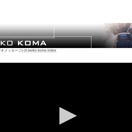
オメッセージ|
ch.keiko koma index