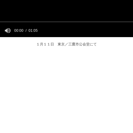
00:00
01:05
１月１１日 東京／三鷹市公会堂にて