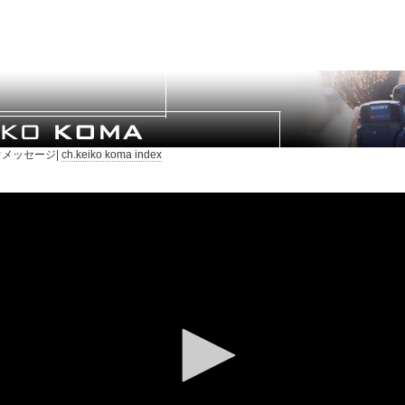
メッセージ|
ch.keiko koma index