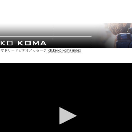
マドリードビデオメッセージ|
ch.keiko koma index