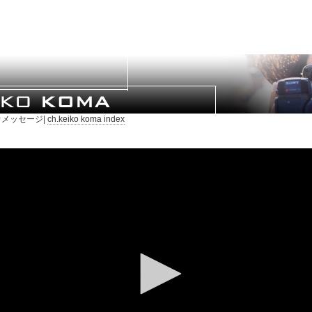
メッセージ|
ch.keiko koma index