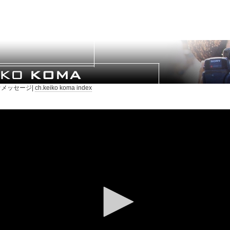
メッセージ|
ch.keiko koma index