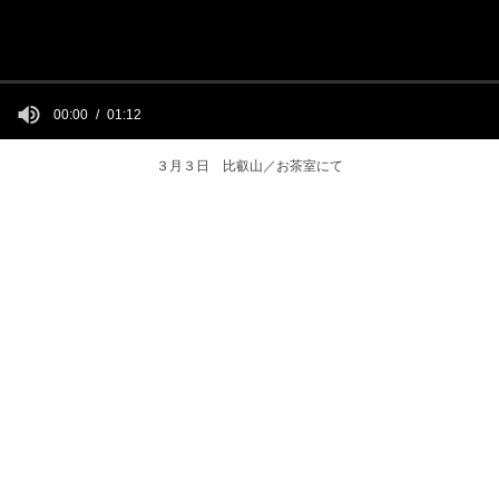
00:00
01:12
３月３日 比叡山／お茶室にて