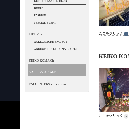
KEIKO KOMA PEN CLUB
BOOKS
FASHION
SPECIAL EVENT
ここをクリック
LIFE STYLE
AGRICULTURE PROJECT
ANDROMEDA ETHIOPIA COFFEE
KEIKO K
KEIKO KOMA Ch.
GALLERY & CAFE
ENCOUNTERS show-room
ここをクリック