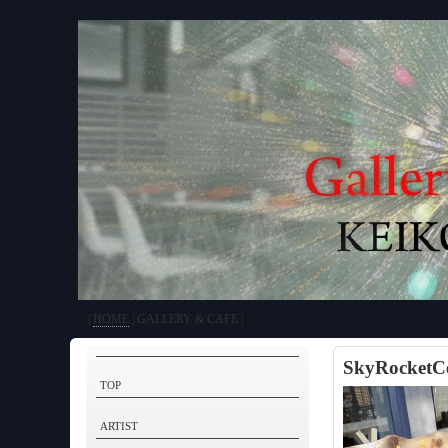
|
HOME
| GALLERY & CAFE |
SkyRocket
TOP
ARTIST