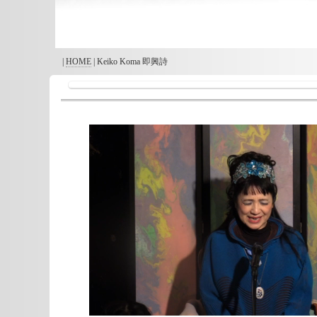
|
HOME
| Keiko Koma 即興詩